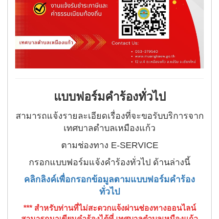
แบบฟอร์มคำร้องทั่วไป
สามารถแจ้งรายละเอียดเรื่องที่จะขอรับบริการจาก
เทศบาลตำบลเหมืองแก้ว
ตามช่องทาง
E-SERVICE
กรอกแบบฟอร์มแจ้งคำร้องทั่วไป ด้านล่างนี้
คลิกลิงค์เพื่อกรอกข้อมูลตามแบบฟอร์มคำร้อง
ทั่วไป
*** สำหรับท่านที่ไม่สะดวกแจ้งผ่านช่องทางออนไลน์
สามารถมาเขียนคำร้องได้ที่ เทศบาลตำบลเหมืองแก้ว