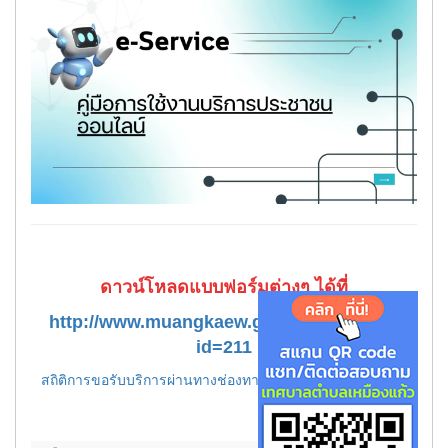
ดาวน์โหลดแบบฟอร์มต่างๆ ได้ที่
http://www.muangkaew.go.th/about.php?
id=211
สถิติการขอรับบริการผ่านทางช่องทางออนไลน์ (E-SERVICE
)