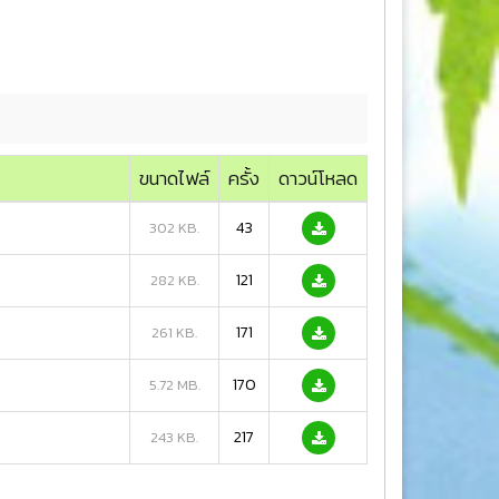
ขนาดไฟล์
ครั้ง
ดาวน์โหลด
43
302 KB.
121
282 KB.
171
261 KB.
170
5.72 MB.
217
243 KB.