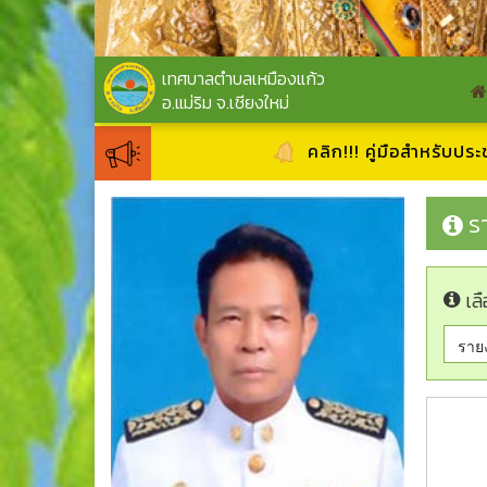
เทศบาลตำบลเหมืองแก้ว
อ.แม่ริม จ.เชียงใหม่
คลิก!!! คู่มือสำหรับประชาชน
ร
เลื