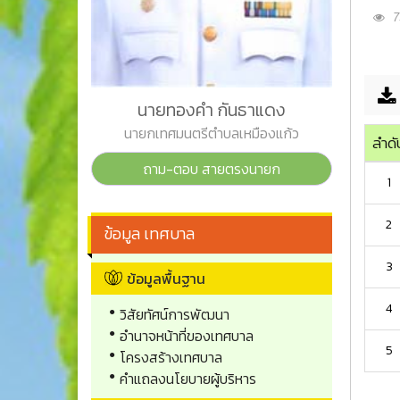
73
นายทองคำ กันธาแดง
นายกเทศมนตรีตำบลเหมืองแก้ว
ลำดั
ถาม-ตอบ สายตรงนายก
1
2
ข้อมูล เทศบาล
3
ข้อมูลพื้นฐาน
4
วิสัยทัศน์การพัฒนา
อำนาจหน้าที่ของเทศบาล
5
โครงสร้างเทศบาล
คำแถลงนโยบายผู้บริหาร