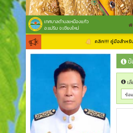
เทศบาลตำบลเหมืองแก้ว
อ.แม่ริม จ.เชียงใหม่
คลิก!!! คู่มือสำหรับประชาชน
ข
เลื