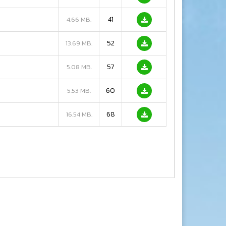
41
4.66 MB.
52
13.69 MB.
57
5.08 MB.
60
5.53 MB.
68
16.54 MB.