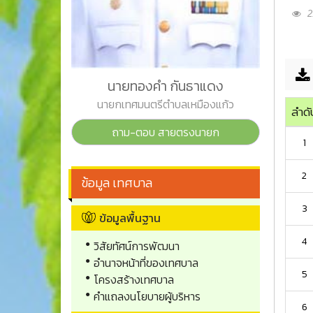
21
นายทองคำ กันธาแดง
นายกเทศมนตรีตำบลเหมืองแก้ว
ลำดั
ถาม-ตอบ สายตรงนายก
1
2
ข้อมูล เทศบาล
3
ข้อมูลพื้นฐาน
4
วิสัยทัศน์การพัฒนา
อำนาจหน้าที่ของเทศบาล
5
โครงสร้างเทศบาล
คำแถลงนโยบายผู้บริหาร
6