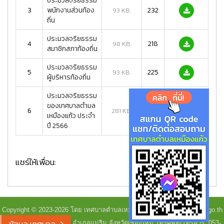
ประมวลจริยธรรม
3
พนักงานส่วนท้อง
232
93 KB.
ถิ่น
ประมวลจริยธรรม
4
218
98 KB.
สมาชิกสภาท้องถิ่น
ประมวลจริยธรรม
5
225
93 KB.
ผู้บริหารท้องถิ่น
ประมวลจริยธรรม
ของเทศบาลตำบล
6
226
281 KB.
เหมืองแก้ว ประจำ
ปี 2566
แชร์ให้เพื่อน:
Copyright © 2023-2026 โดย เทศบาลตำบลเหมืองแก้ว - www.muangkaew.go.th
เทศบาลตำบลเหมืองแก้ว อำเภอแม่ริม จังหวัดเชียงใหม่ โทรศัพท์/โทรสาร: 053-